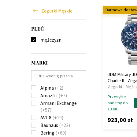
Darmowa dosta
Zegarki Męskie
PŁEĆ
mężczyzn
MARKI
JDM Military 
Charlie II - Zeg
Zegarki - Mężc
Alpina
(+2)
Amazfit
(+7)
Przesyłkę
nadamy do
Armani Exchange
13.08.
(+57)
AVI-8
(+19)
923,00 zł
Bauhaus
(+22)
Bering
(+60)