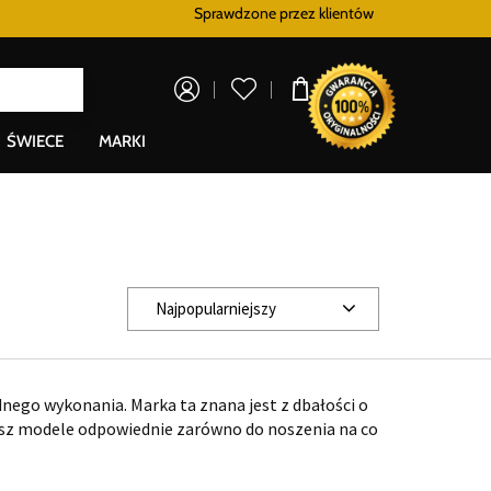
Sprawdzone przez klientów
Program lojalnościowy
Bezpłatna dostaw
0,00 zł
ŚWIECE
MARKI
Najpopularniejszy
idnego wykonania. Marka ta znana jest z dbałości o
iesz modele odpowiednie zarówno do noszenia na co