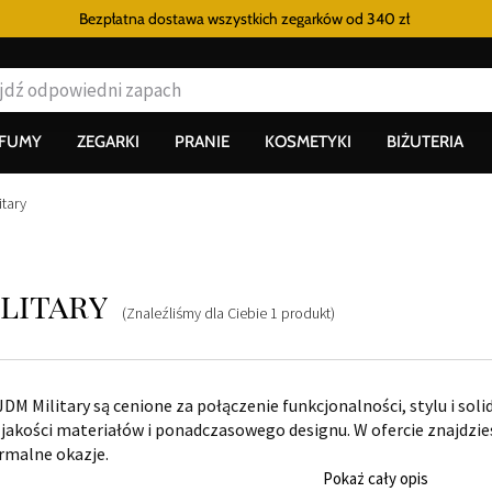
Bezpłatna dostawa wszystkich zegarków
od 340 zł
RFUMY
ZEGARKI
PRANIE
KOSMETYKI
BIŻUTERIA
itary
litary
(Znaleźliśmy dla Ciebie
1
produkt
)
DM Military są cenione za połączenie funkcjonalności, stylu i sol
j jakości materiałów i ponadczasowego designu. W ofercie znajdz
formalne okazje.
Pokaż cały opis