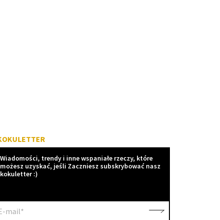
KOKULETTER
Wiadomości, trendy i inne wspaniałe rzeczy, które
możesz uzyskać, jeśli Zaczniesz subskrybować nasz
kokuletter :)
E-mail*