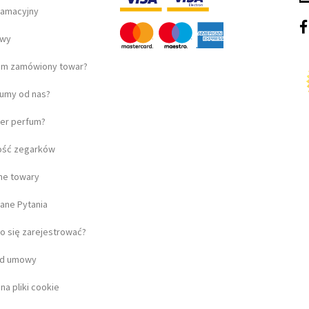
lamacyjny
awy
am zamówiony towar?
fumy od nas?
ter perfum?
ość zegarków
lne towary
ane Pytania
o się zarejestrować?
od umowy
a pliki cookie