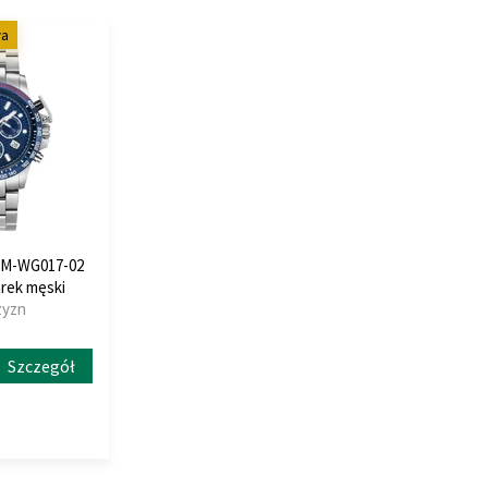
wa
JDM-WG017-02
arek męski
zyzn
Szczegół