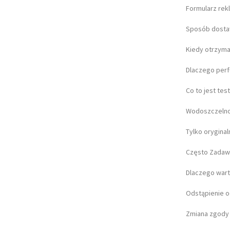
JDM Military
Formularz rek
Lacoste
(+7)
Lee Cooper
(+116)
Sposób dost
Lorus
(+134)
Kiedy otrzym
Louis XVI
(+58)
Luminox
(+74)
Dlaczego per
Maserati
(+313)
Master Time
(+50)
Co to jest tes
Maurice Lacroix
(+4)
Wodoszczeln
Michael Kors
(+80)
Mondaine
(+32)
Tylko orygina
Morellato
(+7)
Często Zadaw
MVMT
(+3)
Nordgreen
(+2)
Dlaczego wart
Nubeo
(+20)
OPS!SMART
(+7)
Odstąpienie 
Orient
(+110)
Zmiana zgody n
Oris
(+4)