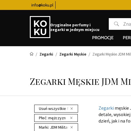
zegarków
od 340 zł
info@koku.pl
Program lojalnościowy
Oryginalne perfumy i
zegarki w jednym miejscu
PROMOCJE
PE
Zegarki
Zegarki Męskie
Zegarki Męskie JDM Mil
Zegarki Męskie JDM Mi
Zegarki
męskie J
Usuń wszystkie filtry
detale, wysokie
Płeć:
mężczyzn
dzień, jak i na 
Marki:
JDM Military