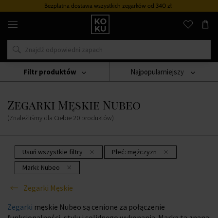
Bezpłatna dostawa wszystkich zegarków
od 340 zł
Oryginalne
perfumy
i
zegarki
w
jednym
miejscu
Filtr produktów
Najpopularniejszy
Zegarki
Zegarki Męskie
Zegarki Męskie Nubeo
Zegarki Męskie Nubeo
(Znaleźliśmy dla Ciebie
20
produktów
)
Usuń wszystkie filtry
Płeć:
mężczyzn
Marki:
Nubeo
Zegarki Męskie
Zegarki
męskie Nubeo są cenione za połączenie
funkcjonalności, stylu i solidnego wykonania. Marka ta znana