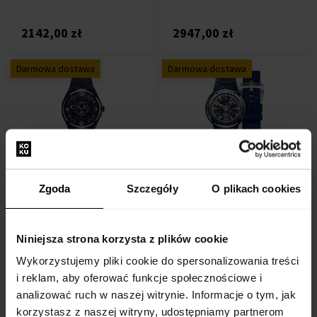
2142,00 zł
2947,00 zł
Darmowa dostawa
Darmowa dostawa
Nubeo NB-6094-03 OAO -
Nubeo NB-6090-33 Mariner
Zegarek męski
9 - Zegarek męski
Zgoda
Szczegóły
O plikach cookies
Zegarki - Mężczyzn
Zegarki - Mężczyzn
Przesyłkę nadamy do 13.08.
Przesyłkę nadamy do 13.08.
Niniejsza strona korzysta z plików cookie
2125,00 zł
2947,00 zł
Wykorzystujemy pliki cookie do spersonalizowania treści
i reklam, aby oferować funkcje społecznościowe i
Darmowa dostawa
Darmowa dostawa
analizować ruch w naszej witrynie. Informacje o tym, jak
korzystasz z naszej witryny, udostępniamy partnerom