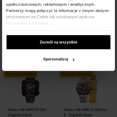
społecznościowym, reklamowym i analitycznym.
Partnerzy mogą połączyć te informacje z innymi danymi
otrzymanymi od Ciebie lub uzyskanymi podczas
korzystania z ich usług.
Nubeo NB-6094-02 OAO -
Nubeo NB-6090-55 Mariner
Zegarek męski
9 - Zegarek męski
Zegarki - Mężczyzn
Zegarki - Mężczyzn
Zezwól na wszystkie
Przesyłkę nadamy do 13.08.
Przesyłkę nadamy do 13.08.
Spersonalizuj
2319,00 zł
2999,00 zł
Darmowa dostawa
Darmowa dostawa
Nubeo NB-6094-05 OAO -
Nubeo NB-6090-11 Mariner
Zegarek męski
9 - Zegarek męski