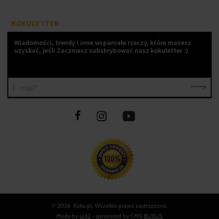
KOKULETTER
Wiadomości, trendy i inne wspaniałe rzeczy, które możesz
uzyskać, jeśli Zaczniesz subskrybować nasz kokuletter :)
E-mail*
©
2026 Koku.pl, Wszelkie prawa zastrzeżone.
Made by
ui42
- generated by CMS
BUXUS