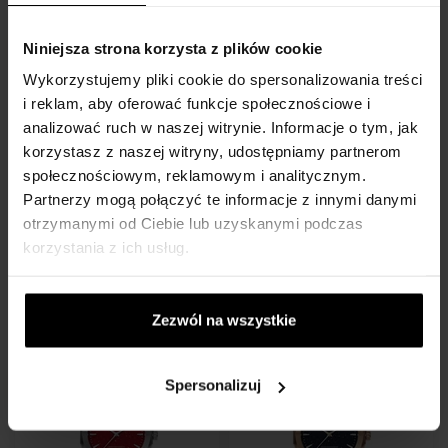
Darmowa dostawa
Darmowa dostawa
Niniejsza strona korzysta z plików cookie
Wykorzystujemy pliki cookie do spersonalizowania treści
i reklam, aby oferować funkcje społecznościowe i
analizować ruch w naszej witrynie. Informacje o tym, jak
korzystasz z naszej witryny, udostępniamy partnerom
społecznościowym, reklamowym i analitycznym.
Paul Rich PR-45238 Mens
Paul Rich PR-45239 Mens
Partnerzy mogą połączyć te informacje z innymi danymi
Watch Legacy Aventurine
Watch Star Dust II Arabic
40mm 5ATM
43mm 5ATM
otrzymanymi od Ciebie lub uzyskanymi podczas
Zegarki - Mężczyzn
Zegarki - Mężczyzn
korzystania z ich usług.
Przesyłkę nadamy do 12.08.
Przesyłkę nadamy do 12.08.
Zezwól na wszystkie
596,00 zł
788,00 zł
Darmowa dostawa
Darmowa dostawa
Spersonalizuj