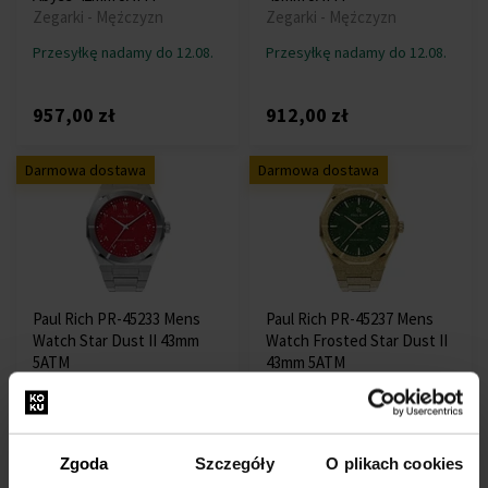
Zegarki - Mężczyzn
Zegarki - Mężczyzn
Przesyłkę nadamy do 12.08.
Przesyłkę nadamy do 12.08.
957,00 zł
912,00 zł
Darmowa dostawa
Darmowa dostawa
Paul Rich PR-45233 Mens
Paul Rich PR-45237 Mens
Watch Star Dust II 43mm
Watch Frosted Star Dust II
5ATM
43mm 5ATM
Zegarki - Mężczyzn
Zegarki - Mężczyzn
Przesyłkę nadamy do 12.08.
Przesyłkę nadamy do 12.08.
Zgoda
Szczegóły
O plikach cookies
788,00 zł
905,00 zł