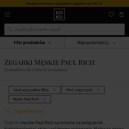
Bezpłatna dostawa wszystkich zegarków
od 340 zł
Oryginalne
perfumy
i
zegarki
w
jednym
miejscu
Filtr produktów
Najpopularniejszy
Zegarki
Zegarki Męskie
Zegarki Męskie Paul Rich
Zegarki Męskie Paul Rich
(Znaleźliśmy dla Ciebie
51
produktów
)
Usuń wszystkie filtry
Płeć:
mężczyzn
Marki:
Paul Rich
Zegarki Męskie
Zegarki
męskie Paul Rich są cenione za połączenie
funkcjonalności, stylu i solidnego wykonania. Marka ta znana