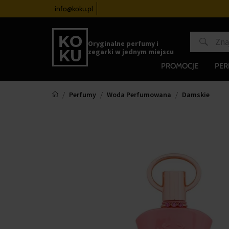
zegarków
od 340 zł
info@koku.pl
Program lojalnościowy
Oryginalne perfumy i
zegarki w jednym miejscu
PROMOCJE
PE
Perfumy
Woda Perfumowana
Damskie