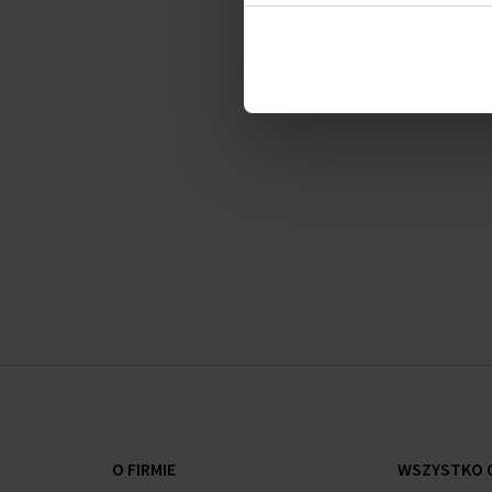
Nuta głowy:
kwiat gruszy, mandarynka, czerwone
jagody
Nuta serca:
gardenia, plumeria, wiciokrzew
Nuta bazy:
karmel, brązowy cukier, pralina,
paczula, wanilina
O FIRMIE
WSZYSTKO O