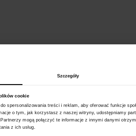
DETALE
O
Szczegóły
Płeć:
damskie
A
w
Marka:
Afnan
Rodzaj zapachu:
słodka, kwiatowa
 plików cookie
do spersonalizowania treści i reklam, aby oferować funkcje sp
ormacje o tym, jak korzystasz z naszej witryny, udostępniamy p
Partnerzy mogą połączyć te informacje z innymi danymi otrzym
nia z ich usług.