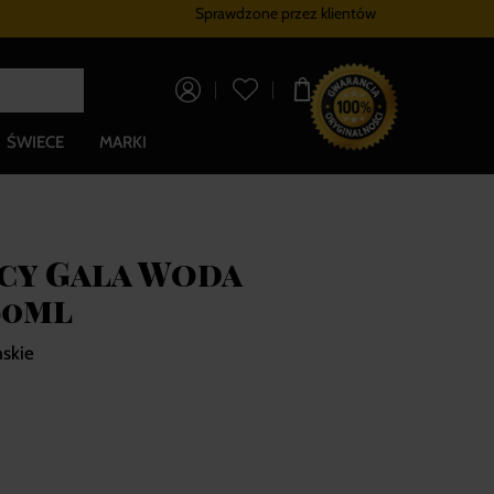
Sprawdzone przez klientów
Program lojalnościowy
Bezpłatna dostaw
0,00 zł
ŚWIECE
MARKI
cy Gala Woda
90ml
skie