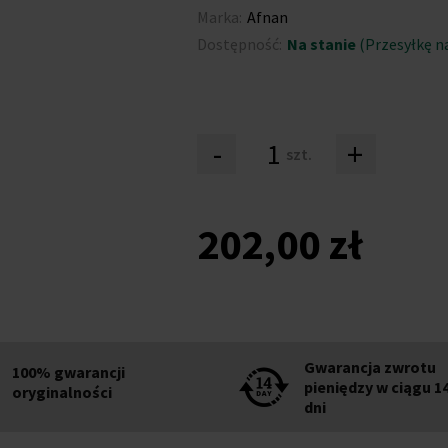
Marka:
Afnan
Dostępność:
Na stanie
(Przesyłkę na
-
+
szt.
202,00 zł
Gwarancja zwrotu
100% gwarancji
pieniędzy w ciągu 1
oryginalności
dni