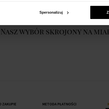
Pokaż cały opis
Spersonalizuj
Z
Nasz wybór skrojony na mia
 ZAKUPIE
METODA PŁATNOŚCI