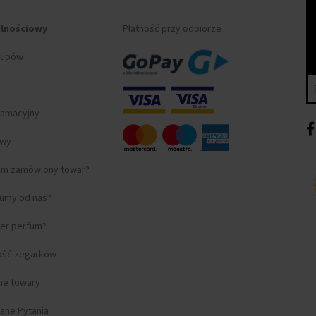
alnościowy
Płatność przy odbiorze
kupów
lamacyjny
awy
am zamówiony towar?
fumy od nas?
ter perfum?
ość zegarków
lne towary
ane Pytania