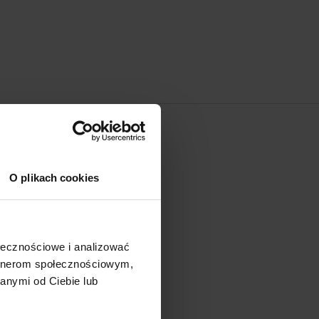
 MARCE
O plikach cookies
fnan Perfumes Global
ww.afnan.com
ołecznościowe i analizować
artnerom społecznościowym,
anymi od Ciebie lub