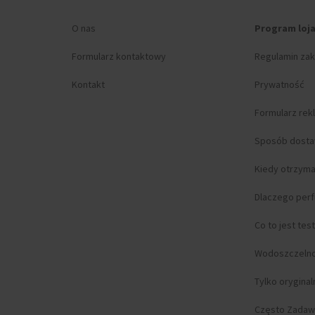
O nas
Program loj
Formularz kontaktowy
Regulamin za
Kontakt
Prywatność
Formularz rek
Sposób dost
Kiedy otrzym
Dlaczego per
Co to jest tes
Wodoszczeln
Tylko orygina
Często Zadaw