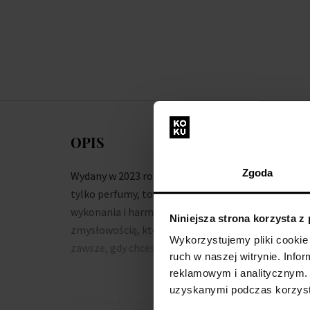
OPIS
Zgoda
Wydany w 2023 roku zapach Supremacy Gala to nie
tylko perfumy, to deklaracja najwyżej jakości
wykonania i harmonii pomiędzy słodyczą a
Niniejsza strona korzysta z
zmysłowością, która otula romantycznym szalem
Wykorzystujemy pliki cookie 
zawsze, gdy chcesz poczuć się wyjątkowo.
ruch w naszej witrynie. Inf
reklamowym i analitycznym. 
uzyskanymi podczas korzysta
Nuty zapachowe: