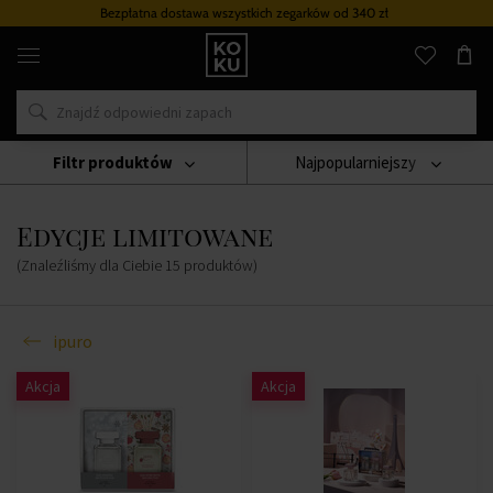
Bezpłatna dostawa wszystkich zegarków
od 340 zł
Oryginalne
perfumy
i
zegarki
w
jednym
miejscu
Filtr produktów
Najpopularniejszy
Świece
Ipuro
Edycje Limitowane
Edycje limitowane
(Znaleźliśmy dla Ciebie
15
produktów
)
ipuro
Akcja
Akcja