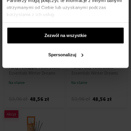
Partnerzy mogą połączyć te informacje z innymi danymi
53,96 zł
53,96 zł
48,56 zł
48,56 zł
otrzymanymi od Ciebie lub uzyskanymi podczas
korzystania z ich usług.
Akcja
Akcja
Zezwól na wszystkie
Spersonalizuj
ipuro Essentials Garden
ipuro Essentials Garden
Party Pineapple Twist 100ml
Party Fizzy Tonic 100ml
Essentials Winter Dreams
Essentials Winter Dreams
Na stanie
Na stanie
53,96 zł
53,96 zł
48,56 zł
48,56 zł
Akcja