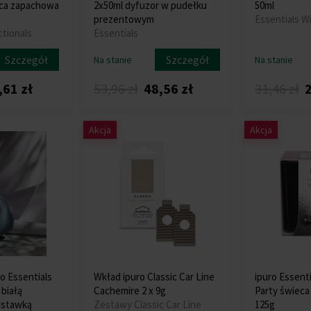
eca zapachowa
2x50ml dyfuzor w pudełku
50ml
prezentowym
Essentials W
tionals
Essentials
Szczegół
Szczegół
Na stanie
Na stanie
,61 zł
53,96 zł
48,56 zł
31,46 zł
2
Akcja
Akcja
o Essentials
Wkład ipuro Classic Car Line
ipuro Essenti
 białą
Cachemire 2 x 9g
Party świec
dstawką
Zestawy Classic Car Line
125g