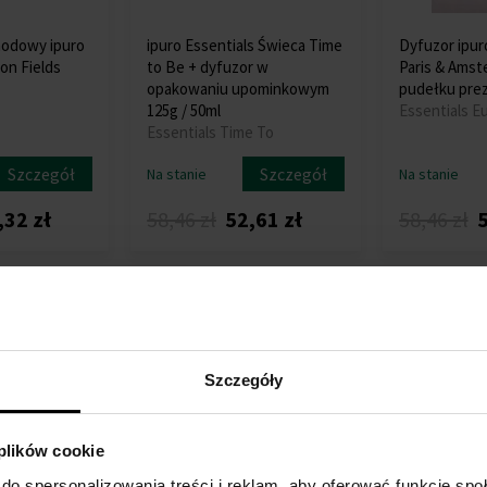
odowy ipuro
ipuro Essentials Świeca Time
Dyfuzor ipur
on Fields
to Be + dyfuzor w
Paris & Amst
opakowaniu upominkowym
pudełku pr
125g / 50ml
Essentials E
Essentials Time To
Szczegół
Szczegół
Na stanie
Na stanie
,32 zł
58,46 zł
52,61 zł
58,46 zł
5
Akcja
Akcja
Szczegóły
 plików cookie
do spersonalizowania treści i reklam, aby oferować funkcje sp