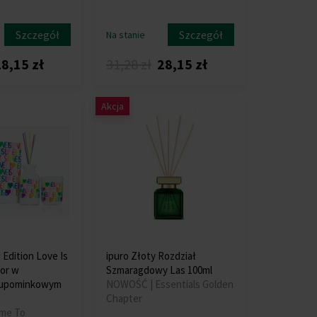
Szczegół
Szczegół
Na stanie
8,15 zł
31,28 zł
28,15 zł
Akcja
 Edition Love Is
ipuro Złoty Rozdział
or w
Szmaragdowy Las 100ml
 upominkowym
NOWOŚĆ | Essentials Golden
Chapter
ime To