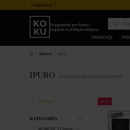
zegarków
od 340 zł
info@koku.pl
Program lojalnościowy
Oryginalne perfumy i
zegarki w jednym miejscu
PROMOCJE
PE
Świece
Ipuro
ipuro
(Znaleźliśmy dla Ciebie
43
produktów
)
Świece
Akcja
KATEGORIA
NOWOŚĆ | Classic
(3)