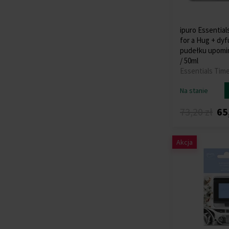
ipuro Essentia
for a Hug + dy
pudełku upomi
/ 50ml
Essentials Tim
Na stanie
73,20 zł
65
Akcja