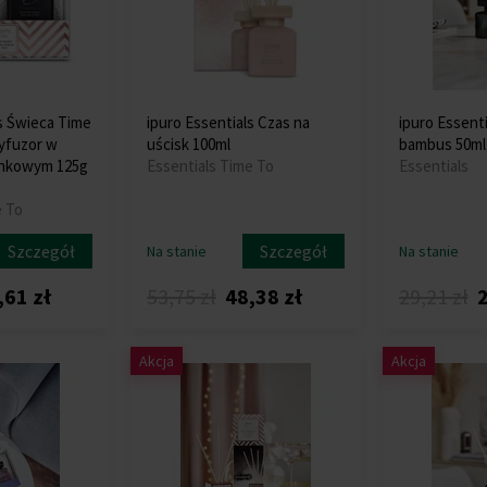
ls Świeca Time
ipuro Essentials Czas na
ipuro Essent
dyfuzor w
uścisk 100ml
bambus 50ml
nkowym 125g
Essentials Time To
Essentials
e To
Szczegół
Szczegół
Na stanie
Na stanie
,61 zł
53,75 zł
48,38 zł
29,21 zł
2
Akcja
Akcja