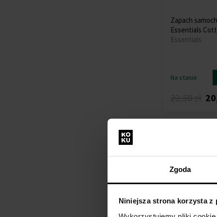
Zapach samoch
Essentials Cott
Essentials
Na stanie
22,58 zł
20
Akcja
Zgoda
Niniejsza strona korzysta z
Wykorzystujemy pliki cookie 