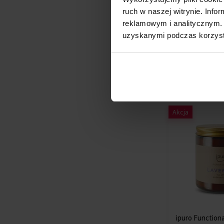
ruch w naszej witrynie. Inf
ipuro Essential
blask 50ml
reklamowym i analitycznym. 
Essentials Tim
uzyskanymi podczas korzysta
Na stanie
31,18 zł
28
Akcja
ipuro Functiona