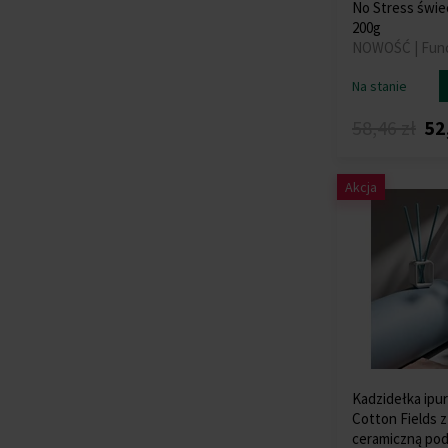
No Stress świ
200g
NOWOŚĆ | Func
Na stanie
58,46 zł
52
Akcja
Kadzidełka ipur
Cotton Fields z
ceramiczną po