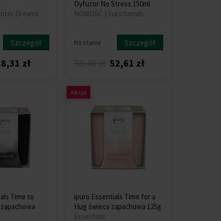
Dyfuzor No Stress 150ml
inter Dreams
NOWOŚĆ | Functionals
Szczegół
Szczegół
Na stanie
8,31 zł
58,46 zł
52,61 zł
Akcja
als Time to
ipuro Essentials Time for a
a zapachowa
Hug świeca zapachowa 125g
Essentials