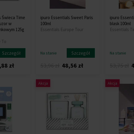
ls Świeca Time
ipuro Essentials Sweet Paris
ipuro Essenti
fuzor w
100ml
blask 100ml
nkowym 125g
Essentials Europe Tour
Essentials T
e To
Szczegół
Szczegół
Na stanie
Na stanie
,88 zł
53,96 zł
48,56 zł
53,75 zł
4
Akcja
Akcja