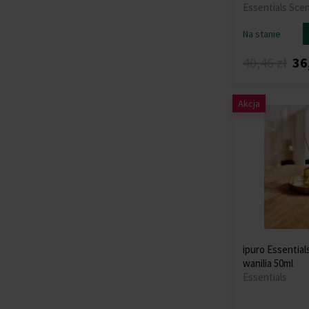
Essentials Sce
Na stanie
40,46 zł
36
Akcja
ipuro Essential
wanilia 50ml
Essentials