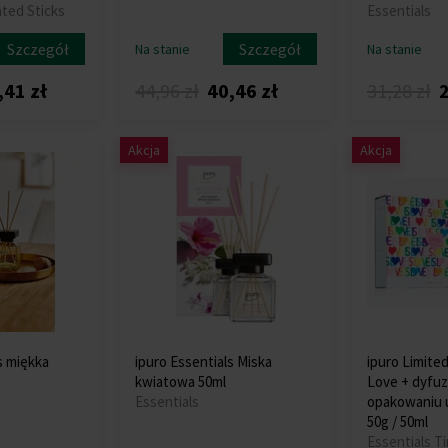
nted Sticks
Essentials
Szczegół
Szczegół
Na stanie
Na stanie
,41 zł
44,96 zł
40,46 zł
31,28 zł
2
Akcja
Akcja
s miękka
ipuro Essentials Miska
ipuro Limited
kwiatowa 50ml
Love + dyfuz
Essentials
opakowaniu
50g / 50ml
Essentials T