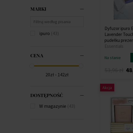
MARKI
Dyfuzor ipuro E
ipuro
(43)
Lavender Touc
pudełku prez
Essentials
CENA
Na stanie
53,96 zł
48
20zł - 142zł
Akcja
DOSTĘPNOŚĆ
W magazynie
(43)