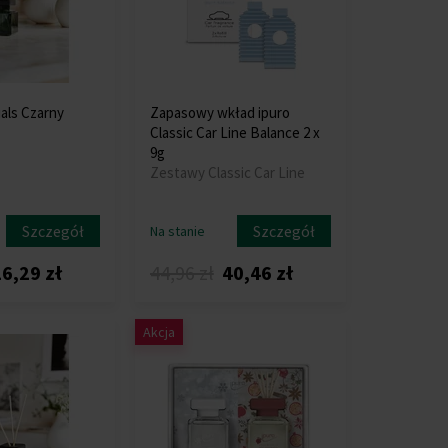
ials Czarny
Zapasowy wkład ipuro
Classic Car Line Balance 2 x
9g
Zestawy Classic Car Line
Szczegół
Szczegół
Na stanie
6,29 zł
44,96 zł
40,46 zł
Akcja