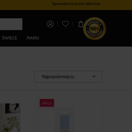
Sprawdzone przez klientów
Program lojalnościowy
Bezpłatna dostaw
0,00 zł
ŚWIECE
MARKI
Najpopularniejszy
Akcja