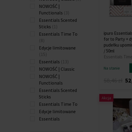
NOWOŚĆ |
Functionals
(3)
Essentials Scented
Sticks
(1)
ipuro Essentia
Essentials Time To
for to Party + 
(8)
pudełku upomi
Edycje limitowane
/ 50ml
(15)
Essentials Tim
Essentials
(13)
Na stanie
NOWOŚĆ | Classic
NOWOŚĆ |
58,46 zł
52
Functionals
Essentials Scented
Sticks
Akcja
Essentials Time To
Edycje limitowane
Essentials