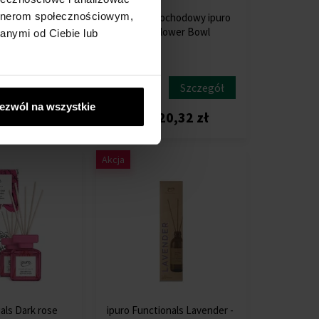
artnerom społecznościowym,
nals Citronella -
Zapach samochodowy ipuro
wieca
Essentials Flower Bowl
anymi od Ciebie lub
00g
Essentials
nctionals
Szczegół
Szczegół
Na stanie
ezwól na wszystkie
2,61 zł
22,58 zł
20,32 zł
Akcja
als Dark rose
ipuro Functionals Lavender -