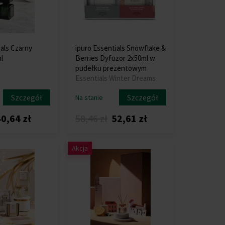
ials Czarny
ipuro Essentials Snowflake &
l
Berries Dyfuzor 2x50ml w
pudełku prezentowym
Essentials Winter Dreams
Szczegół
Szczegół
Na stanie
0,64 zł
58,46 zł
52,61 zł
Akcja