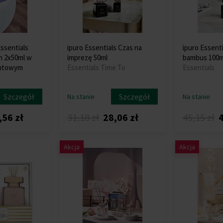
ssentials
ipuro Essentials Czas na
ipuro Essent
h 2x50ml w
imprezę 50ml
bambus 100m
entowym
Essentials Time To
Essentials
Szczegół
Szczegół
Na stanie
Na stanie
,56 zł
31,18 zł
28,06 zł
45,15 zł
4
Akcja
Akcja