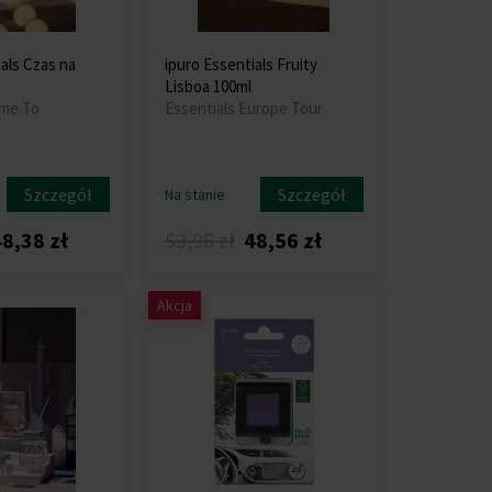
als Czas na
ipuro Essentials Fruity
Lisboa 100ml
ime To
Essentials Europe Tour
Szczegół
Szczegół
Na stanie
8,38 zł
53,96 zł
48,56 zł
Akcja