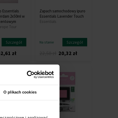
o Essentials
Zapach samochodowy ipuro
erdam 2x50ml w
Essentials Lavender Touch
ezentowym
Essentials
urope Tour
Szczegół
Szczegół
Na stanie
2,61 zł
22,58 zł
20,32 zł
Akcja
O plikach cookies
ołecznościowe i analizować