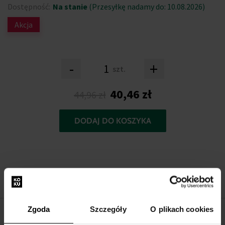
Dostępność:
Na stanie
(Przesyłkę nadamy do: 10.08.2026)
Akcja
-
+
szt.
40,46 zł
44,96 zł
DODAJ DO KOSZYKA
Zgoda
Szczegóły
O plikach cookies
OPIS