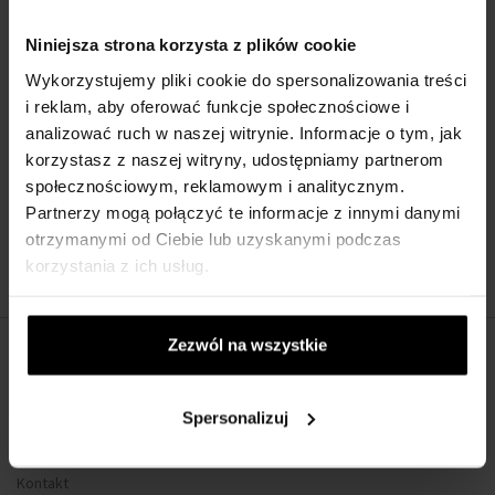
2x wkład zapasowy CACHEMIRE do zestawu ipuro Classic Car Line
Niniejsza strona korzysta z plików cookie
Wykorzystujemy pliki cookie do spersonalizowania treści
O MARCE
i reklam, aby oferować funkcje społecznościowe i
analizować ruch w naszej witrynie. Informacje o tym, jak
korzystasz z naszej witryny, udostępniamy partnerom
społecznościowym, reklamowym i analitycznym.
Partnerzy mogą połączyć te informacje z innymi danymi
Nasz wybór skrojony na miarę
otrzymanymi od Ciebie lub uzyskanymi podczas
korzystania z ich usług.
Zezwól na wszystkie
O FIRMIE
O nas
Spersonalizuj
Formularz kontaktowy
Kontakt