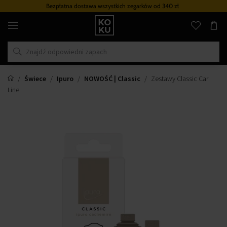
Bezpłatna dostawa wszystkich zegarków
od 340 zł
Oryginalne
perfumy
i
zegarki
w
jednym
miejscu
Świece
Ipuro
NOWOŚĆ | Classic
Zestawy Classic Car
Line