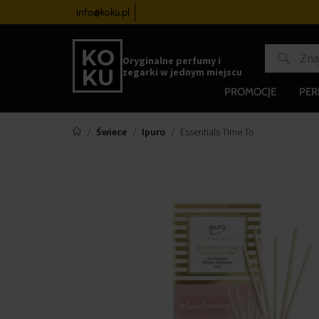
zegarków
od 340 zł
info@koku.pl
Program lojalnościowy
Oryginalne perfumy i
zegarki w jednym miejscu
PROMOCJE
PE
Świece
Ipuro
Essentials Time To