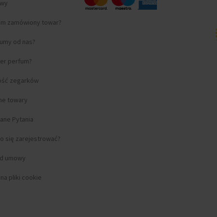
awy
am zamówiony towar?
fumy od nas?
ter perfum?
ość zegarków
lne towary
ane Pytania
o się zarejestrować?
od umowy
a pliki cookie