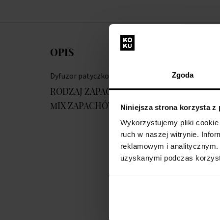
OPIS
Dyfuzor patyczkowy 100 ml
Zgoda
RODZAJ ZAPACHU:
mIX ZAPACHÓW:
Niniejsza strona korzysta z
Wykorzystujemy pliki cookie 
ruch w naszej witrynie. Inf
reklamowym i analitycznym. 
uzyskanymi podczas korzysta