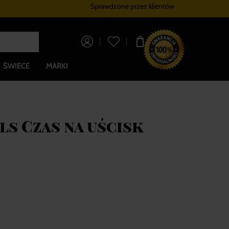
Sprawdzone przez klientów
Program lojalnościowy
Bezpłatna dostaw
0,00 zł
ŚWIECE
MARKI
ls Czas na uścisk