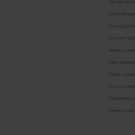
Sposób dost
Kiedy otrzym
Dlaczego per
Co to jest tes
Wodoszczeln
Tylko orygina
Często Zadaw
Dlaczego wart
Odstąpienie 
Zmiana zgody n