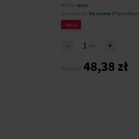
Marka:
ipuro
Dostępność:
Na stanie
(Przesyłkę n
Akcja
-
+
szt.
48,38 zł
53,75 zł