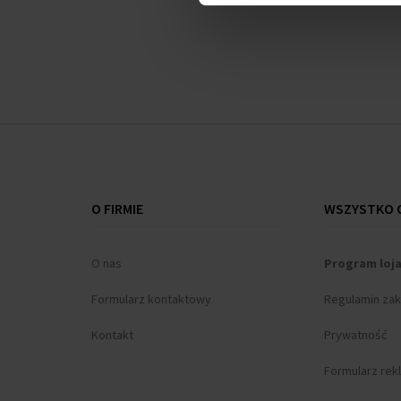
O FIRMIE
WSZYSTKO O
O nas
Program loj
Formularz kontaktowy
Regulamin za
Kontakt
Prywatność
Formularz rek