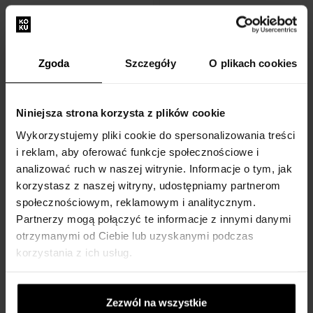
73,20 zł
31,18 zł
65,88 zł
28,06 zł
Akcja
Akcja
Zgoda
Szczegóły
O plikach cookies
Niniejsza strona korzysta z plików cookie
Wykorzystujemy pliki cookie do spersonalizowania treści
ipuro Essentials Czas na
ipuro Essentials Świeca
i reklam, aby oferować funkcje społecznościowe i
blask 100ml
Time to Be + dyfuzor w
analizować ruch w naszej witrynie. Informacje o tym, jak
Essentials Time To
opakowaniu upominkowym
korzystasz z naszej witryny, udostępniamy partnerom
125g / 50ml
społecznościowym, reklamowym i analitycznym.
Essentials Time To
Partnerzy mogą połączyć te informacje z innymi danymi
Na stanie
Na stanie
otrzymanymi od Ciebie lub uzyskanymi podczas
korzystania z ich usług.
53,75 zł
58,46 zł
48,38 zł
52,61 zł
Zezwól na wszystkie