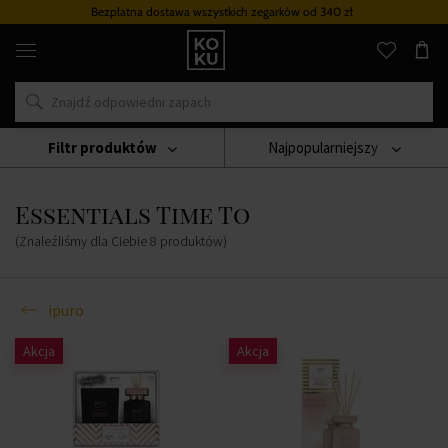
Bezpłatna dostawa wszystkich zegarków
od 340 zł
Oryginalne
perfumy
i
zegarki
w
jednym
miejscu
Filtr produktów
Najpopularniejszy
Świece
Ipuro
Essentials Time To
Essentials Time To
(Znaleźliśmy dla Ciebie
8
produktów
)
ipuro
Akcja
Akcja