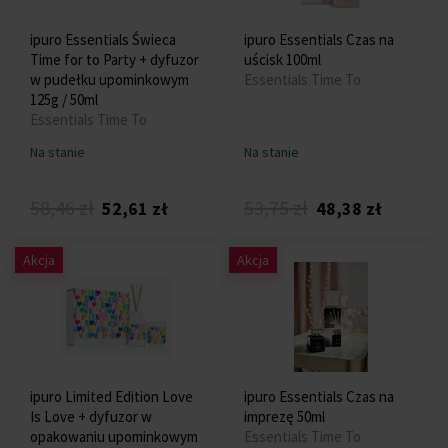
ipuro Essentials Świeca
ipuro Essentials Czas na
Time for to Party + dyfuzor
uścisk 100ml
w pudełku upominkowym
Essentials Time To
125g / 50ml
Essentials Time To
Na stanie
Na stanie
58,46 zł
53,75 zł
52,61 zł
48,38 zł
Akcja
Akcja
ipuro Limited Edition Love
ipuro Essentials Czas na
Is Love + dyfuzor w
imprezę 50ml
opakowaniu upominkowym
Essentials Time To