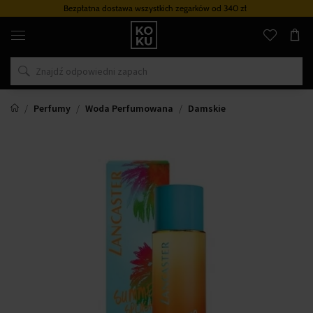
Bezpłatna dostawa wszystkich zegarków
od 340 zł
Oryginalne
perfumy
i
zegarki
w
jednym
miejscu
Perfumy
Woda Perfumowana
Damskie