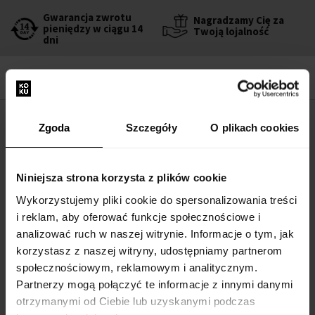
Gwarancja zwrotu
Nagradzamy Cię za
pieniędzy w ciągu 14
Twoją lojalność
dni
Zgoda
Szczegóły
O plikach cookies
OPIS
Summer Splash to woda perfumowana od marki Georges Mezotti.
Piękny, słodki i orzeźwiający zapach dla kobiet.
Niniejsza strona korzysta z plików cookie
Wykorzystujemy pliki cookie do spersonalizowania treści
i reklam, aby oferować funkcje społecznościowe i
Nuty zapachowe:
analizować ruch w naszej witrynie. Informacje o tym, jak
korzystasz z naszej witryny, udostępniamy partnerom
Nuta głowy:
cytryna amalfi, mięta
społecznościowym, reklamowym i analitycznym.
Nuta serca:
jaśmin, różowy pieprz, piwonia
Partnerzy mogą połączyć te informacje z innymi danymi
Nuta bazy:
francuskie labdanum, cedr virginia, cukier
otrzymanymi od Ciebie lub uzyskanymi podczas