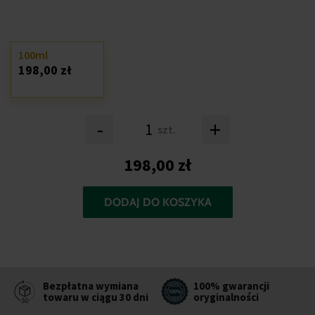
100ml
198,00 zł
-
+
szt.
198,00 zł
DODAJ DO KOSZYKA
Bezpłatna wymiana
100% gwarancji
towaru w ciągu 30 dni
oryginalności