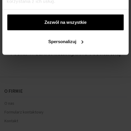
korzystania z ich usług.
DETALE
O MARCE
Zezwól na wszystkie
Spersonalizuj
Nasz wybór skrojony na miarę
O FIRMIE
O nas
Formularz kontaktowy
Kontakt