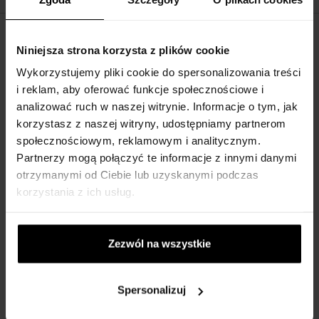
OPIS
Niniejsza strona korzysta z plików cookie
Montblanc Explorer Platinum to intensywny i niepowtarzalny
Wykorzystujemy pliki cookie do spersonalizowania treści
zapach, który będzie Ci towarzyszył we wszystkich przygodach!
i reklam, aby oferować funkcje społecznościowe i
analizować ruch w naszej witrynie. Informacje o tym, jak
korzystasz z naszej witryny, udostępniamy partnerom
społecznościowym, reklamowym i analitycznym.
Partnerzy mogą połączyć te informacje z innymi danymi
otrzymanymi od Ciebie lub uzyskanymi podczas
korzystania z ich usług.
Nuty zapachowe:
Zezwól na wszystkie
Nuta głowy:
nuty ozonowe, czerwony grejpfrut, liść fiołka, liście
fiołka
Spersonalizuj
Nuta serca:
nuty aromatyczne , szałwia muszkatałowa, szałwia
muszkatołowa, szałwia