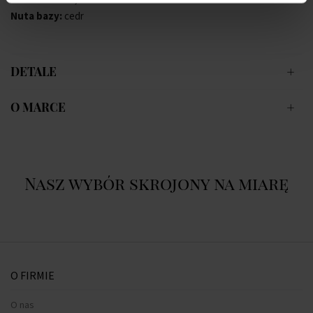
Nuta bazy:
cedr
DETALE
O MARCE
Nasz wybór skrojony na miarę
O FIRMIE
O nas