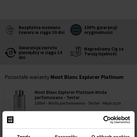
Bezpłatna wymiana
100% gwarancji
towaru w ciągu 30 dni
oryginalności
Gwarancja zwrotu
Nagradzamy Cię za
pieniędzy w ciągu 14
Twoją lojalność
dni
Pozostałe warianty
Mont Blanc Explorer Platinum
:
Mont Blanc Explorer Platinum Woda
perfumowana - Tester
100ml - Woda perfumowana - Tester - Mężczyzn
w magazynie
177,00 zł
Zgoda
Szczegóły
O plikach cookies