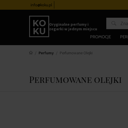
zegarków
od 340 zł
info@koku.pl
Program lojalnościowy
Oryginalne perfumy i
zegarki w jednym miejscu
PROMOCJE
PE
Perfumy
Perfumowane Olejki
Perfumowane olejki