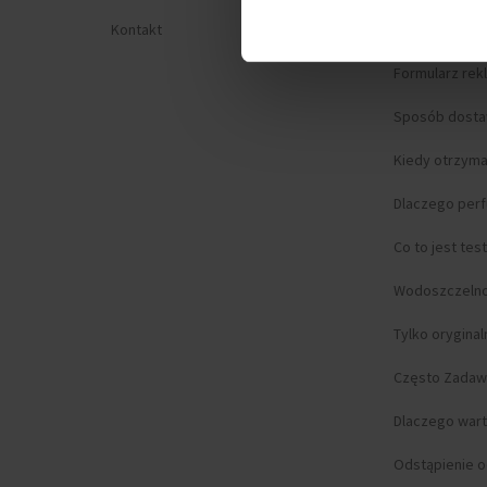
Kontakt
Prywatność
Formularz rek
Sposób dost
Kiedy otrzym
Dlaczego per
Co to jest tes
Wodoszczeln
Tylko orygina
Często Zadaw
Dlaczego wart
Odstąpienie 