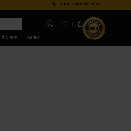
Sprawdzone przez klientów
Program lojalnościowy
Bezpłatna dostaw
0,00 zł
ŚWIECE
MARKI