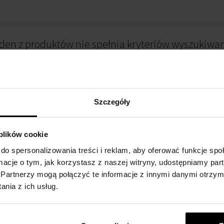
den z produktów nie spełnia kryteriów wyszukiwan
Szczegóły
 plików cookie
do spersonalizowania treści i reklam, aby oferować funkcje sp
ormacje o tym, jak korzystasz z naszej witryny, udostępniamy p
 ZAKUPIE
METODA PŁATNOŚCI
Partnerzy mogą połączyć te informacje z innymi danymi otrzym
nia z ich usług.
alnościowy
Płatność przy odbiorze
kupów