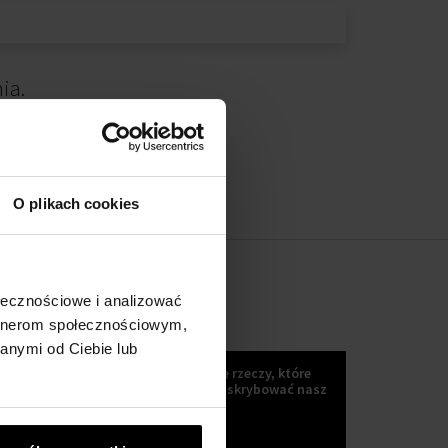
ia.
O plikach cookies
ołecznościowe i analizować
artnerom społecznościowym,
KOKULETTER
anymi od Ciebie lub
Wiadomości, trendy i inne wspaniałe rzeczy, które
możesz uzyskać, jeśli Zaczniesz subskrybować nasz
kokuletter :)