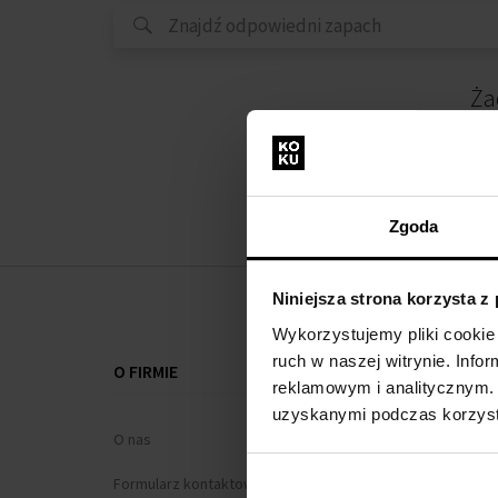
Ża
Zgoda
Niniejsza strona korzysta z
Wykorzystujemy pliki cookie 
ruch w naszej witrynie. Inf
O FIRMIE
WSZYSTKO O
reklamowym i analitycznym. 
uzyskanymi podczas korzysta
O nas
Program loj
Formularz kontaktowy
Regulamin za