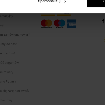
Spersonalizuj
Z
lamacyjny
awy
am zamówiony towar?
fumy od nas?
ter perfum?
ość zegarków
lne towary
ane Pytania
o się zarejestrować?
od umowy