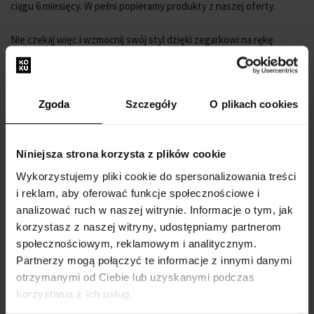
ciągu 6 miesięcy. W pełni popieramy produkty z naszej oferty.
Nie czekaj więc i wzmocnij swój styl dzięki zegarkowi na rękę
Spinnaker SP-5081-JJ Dumas Automatic Mens Watch 44mm
30ATM
.
Numer producenta: SP-5081-JJ
Zgoda
Szczegóły
O plikach cookies
Seria producenta: Dumas Automatic 44mm
Funkcje: Data, Godzina, Minuta, Sekunda
Mechanizm: Automatyczny
Niniejsza strona korzysta z plików cookie
Etykieta mechanizmu: NH35, Seiko
Wykorzystujemy pliki cookie do spersonalizowania treści
Kolor tarczy: Niebieski
i reklam, aby oferować funkcje społecznościowe i
Wyświetlacz: Analogowy
analizować ruch w naszej witrynie. Informacje o tym, jak
Wodoodporność: 30
korzystasz z naszej witryny, udostępniamy partnerom
Bezel: przeciwnie do ruchu wskazówek zegara, Obrotowy
społecznościowym, reklamowym i analitycznym.
Wykończenie powierzchni: Matowe, Polerowane
Partnerzy mogą połączyć te informacje z innymi danymi
Kolor koperty: Srebrny
otrzymanymi od Ciebie lub uzyskanymi podczas
Materiał koperty: Stal nierdzewna
korzystania z ich usług.
Grubość koperty: 16