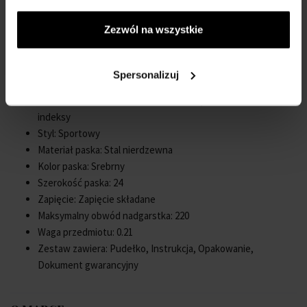
Kształt koperty: Okrągły
Szerokość koperty: 44
Zezwól na wszystkie
Dno koperty: Szklany spód, przykręcany
Rodzaj: Męski
Korona: Przykręcana
Spersonalizuj
Szkło: antyrefleksyjne, Szkło szafirowe
Oświetlenie: Podświetlane wskazówki, Podświetlane
indeksy
Styl: Sportowy
Materiał paska: Stal nierdzewna
Kolor paska: Srebrny
Szerokość paska: 24
Zapięcie: Zapięcie składane
Maksymalny obwód nadgarstka: 220
Waga przedmiotu: 0.21
Zestaw zawiera: Pudełko, Instrukcja, Opakowanie,
Dokument gwarancyjny