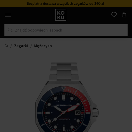
Bezpłatna dostawa wszystkich zegarków
od 340 zł
Oryginalne
perfumy
i
zegarki
w
jednym
miejscu
Zegarki
Mężczyzn