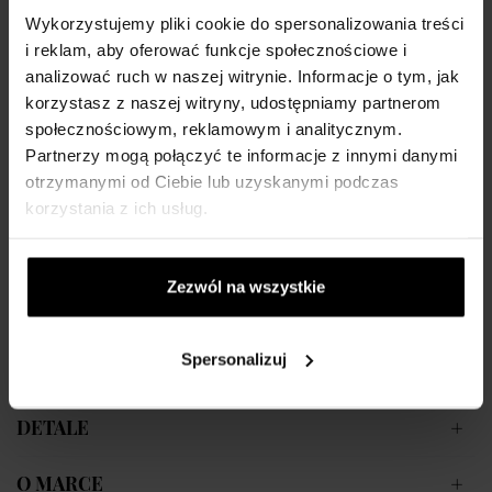
Terenzi przedstawiłapierwszą kolekcję perfum. Otrzymała ona
Wykorzystujemy pliki cookie do spersonalizowania treści
nazwę „Extrait de Parfum“ i była inspirowana ogniem. Bardzo
i reklam, aby oferować funkcje społecznościowe i
szybko zyskała sympatię klientów. Rok później na rynku pojawiły
analizować ruch w naszej witrynie. Informacje o tym, jak
się zápachy „Lillipur“ i „Maremma“, które również cieszyły sie
korzystasz z naszej witryny, udostępniamy partnerom
wielkim uznaniem, więc było jasne, ze nie trzeba będzie długo
społecznościowym, reklamowym i analitycznym.
czekać na kolejne kolekcje.Wszystkie perfumy Tiziana Terenzi
Partnerzy mogą połączyć te informacje z innymi danymi
przeznaczone są dla kobiet i mężczyzn. Zawierają sprawdzone
otrzymanymi od Ciebie lub uzyskanymi podczas
składniki, jak wanilia, bergamotka czy drzewo sandałowe. Są
korzystania z ich usług.
przepełnione emocjami i ucieleśniają faustowskie pragnienie
zatrzymania chwil szczęścia. Na uwagę zasługują również
niezwykle eleganckie (zazwyczaj czarno-złote lub biało-złote)
Zezwól na wszystkie
flakony. Jeśli lubisz obserwować tańczące płomienie, jesteś
wymagający albo chcesz podkreślić swoją indywidualność, wybierz
markę Tiziana Terenzi.
Spersonalizuj
DETALE
O MARCE