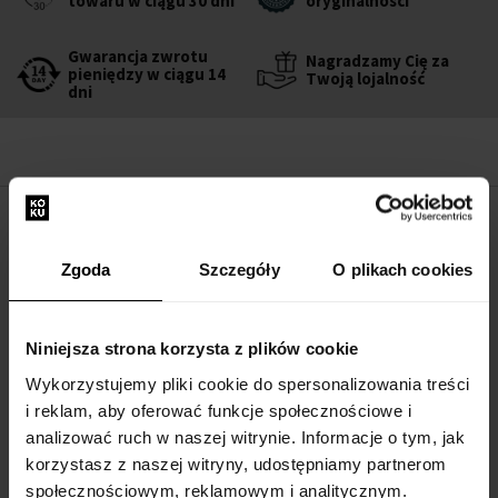
towaru w ciągu 30 dni
oryginalności
Gwarancja zwrotu
Nagradzamy Cię za
pieniędzy w ciągu 14
Twoją lojalność
dni
OPIS
Zgoda
Szczegóły
O plikach cookies
Cloud Collection No.1 to kwiatowo-owocowe perfumy, które
harmonijnie łączą jasne i ciemne akcenty. Ich innowacyjna formuła
sprawia, że reagują na zmieniającą się pogodę, otoczenie i osobistą
Niniejsza strona korzysta z plików cookie
aurę użytkownika, dzięki czemu będą perfekcyjnie dopasowane do
Wykorzystujemy pliki cookie do spersonalizowania treści
każdej sytuacji.
i reklam, aby oferować funkcje społecznościowe i
analizować ruch w naszej witrynie. Informacje o tym, jak
Nuty zapachowe:
korzystasz z naszej witryny, udostępniamy partnerom
społecznościowym, reklamowym i analitycznym.