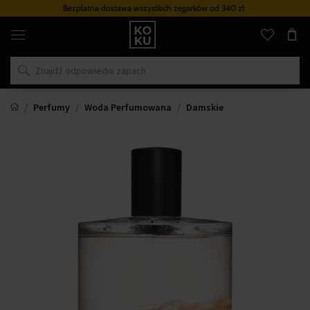
Bezpłatna dostawa wszystkich zegarków
od 340 zł
Oryginalne
perfumy
i
zegarki
w
jednym
miejscu
Perfumy
Woda Perfumowana
Damskie