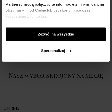
Nuta głowy:
duński rokitnik, nuty owocowe
Partnerzy mogą połączyć te informacje z innymi danymi
Nuta serca:
jaśmin
otrzymanymi od Ciebie lub uzyskanymi podczas
Nuta bazy:
nuty drzewne, skóra
korzystania z ich usług.
Zezwól na wszystkie
DETALE
O MARCE
Spersonalizuj
Nasz wybór skrojony na miarę
O FIRMIE