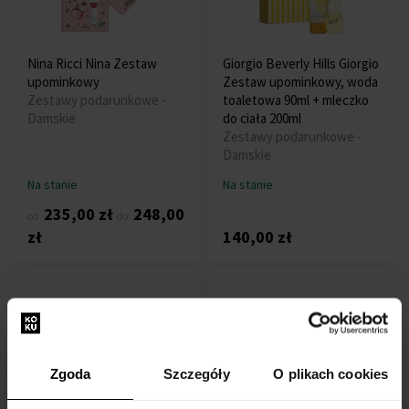
Nina Ricci Nina Zestaw
Giorgio Beverly Hills Giorgio
upominkowy
Zestaw upominkowy, woda
Zestawy podarunkowe -
toaletowa 90ml + mleczko
Damskie
do ciała 200ml
Zestawy podarunkowe -
Damskie
Na stanie
Na stanie
235,00 zł
248,00
od
do
zł
140,00 zł
Zgoda
Szczegóły
O plikach cookies
Paco Rabanne Lady Million
Versace Yellow Diamond