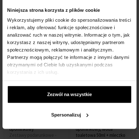
Zestaw upominkowy,
Zestaw upominkowy, woda
Niniejsza strona korzysta z plików cookie
parfémovaná voda 80ml +
toaletowa 90ml + mleczko
miniatúrka 1.18g
do ciała 100ml + torba
Wykorzystujemy pliki cookie do spersonalizowania treści
Zestawy podarunkowe -
Zestawy podarunkowe -
i reklam, aby oferować funkcje społecznościowe i
Damskie
Damskie
analizować ruch w naszej witrynie. Informacje o tym, jak
Na stanie
Na stanie
korzystasz z naszej witryny, udostępniamy partnerom
społecznościowym, reklamowym i analitycznym.
352,00 zł
373,00
362,00 zł
393,00
od
do
od
do
Partnerzy mogą połączyć te informacje z innymi danymi
zł
zł
otrzymanymi od Ciebie lub uzyskanymi podczas
korzystania z ich usług.
Zezwól na wszystkie
Spersonalizuj
Narciso Rodriguez Narciso
Carolina Herrera Carolina
Rodriguez for Her Zestaw
Herrera Zestaw
upominkowy
upominkowy, woda
Zestawy podarunkowe -
toaletowa 50ml + mleczko