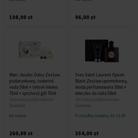
108,00 zł
96,00 zł
Marc Jacobs Daisy Zestaw
Yves Saint Laurent Opium
podarunkowy, toaletná
Black Zestaw upominkowy,
voda 50ml + telové mlieko
woda perfumowana 30ml +
75ml + sprchový gél 75ml
mleczko do ciała 50ml
Zestawy podarunkowe -
Zestawy podarunkowe -
Damskie
Damskie
Na stanie
Przesyłkę nadamy do 13.08.
260,00 zł
354,00 zł