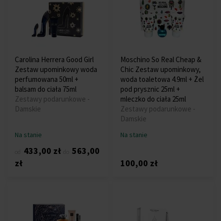
Carolina Herrera Good Girl
Moschino So Real Cheap &
Zestaw upominkowy woda
Chic Zestaw upominkowy,
perfumowana 50ml +
woda toaletowa 4.9ml + Żel
balsam do ciała 75ml
pod prysznic 25ml +
Zestawy podarunkowe -
mleczko do ciała 25ml
Damskie
Zestawy podarunkowe -
Damskie
Na stanie
Na stanie
433,00 zł
563,00
od
do
zł
100,00 zł