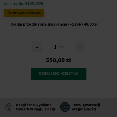
nadamy do: 04.09.2026)
Darmowa dostawa
Dodaj przedłużoną gwarancję (+1 rok)
46,00 zł
-
+
szt.
550,00 zł
DODAJ DO KOSZYKA
Bezpłatna wymiana
100% gwarancji
towaru w ciągu 30 dni
oryginalności