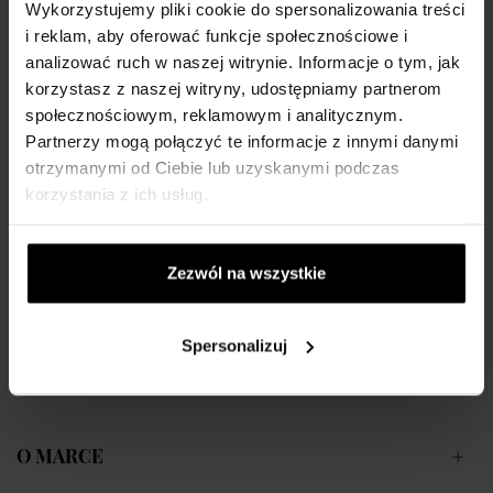
Wykorzystujemy pliki cookie do spersonalizowania treści
Armani Exchange AX2722 - Zegarek męski
.
i reklam, aby oferować funkcje społecznościowe i
Opis:

analizować ruch w naszej witrynie. Informacje o tym, jak
korzystasz z naszej witryny, udostępniamy partnerom
Cel (dla kogo): Mężczyźni

społecznościowym, reklamowym i analitycznym.
Marka: Armani Exchange

Stylowa moda

Partnerzy mogą połączyć te informacje z innymi danymi
Wodoodporność: 30 m

otrzymanymi od Ciebie lub uzyskanymi podczas
Kolor paska: szary

korzystania z ich usług.
Materiał paska: stal nierdzewna

Kolor tarczy: szary

Tarcza: analogowa

Ruch: bateria kwarcowa

Zezwól na wszystkie
Szkło: mineralne

Korpus / koperta: stal

Kształt zegarka: okrągły

Szerokość paska: 20 mm

Spersonalizuj
Średnica koperty: 42 mm

Gwarancja: 2 lata
O MARCE