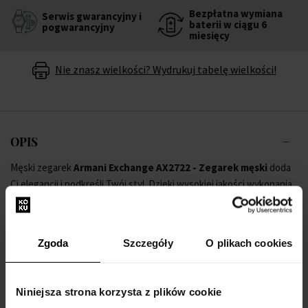
Bezpłatna wymiana
Serwis gwarancyjny i
baterii w ciągu 6
pogwarancyjny
miesięcy
Nie znasz wielkości? Wydrukuj tabelę wielkości!
OPIS
Męski zegarek
Armani Exchange AX2722 - Zegarek męski
doda
Ci elegancji i podkreśli Twój styl. Dzięki wysokiej jakości wykonania
od
Armani Exchange
, nie musisz się martwić, że wyjdziesz poza
linię.
Zgoda
Szczegóły
O plikach cookies
Gwarantujemy 100% oryginalny towar i darmową wymianę baterii w
ciągu 6 miesięcy. W pełni popieramy produkty z naszej oferty.
Niniejsza strona korzysta z plików cookie
Nie czekaj więc i wzmocnij swój styl dzięki zegarkowi na rękę