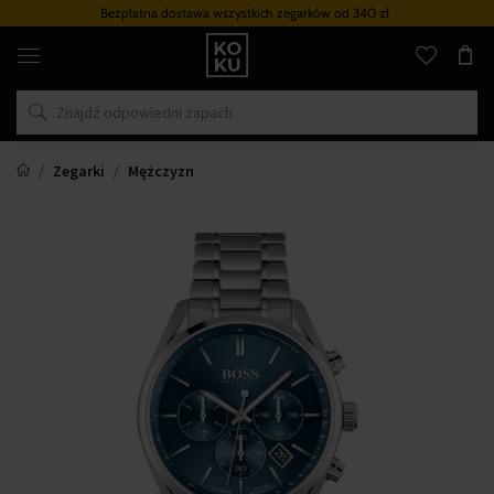
Bezpłatna dostawa wszystkich zegarków
od 340 zł
Oryginalne
perfumy
i
zegarki
w
jednym
miejscu
Zegarki
Mężczyzn