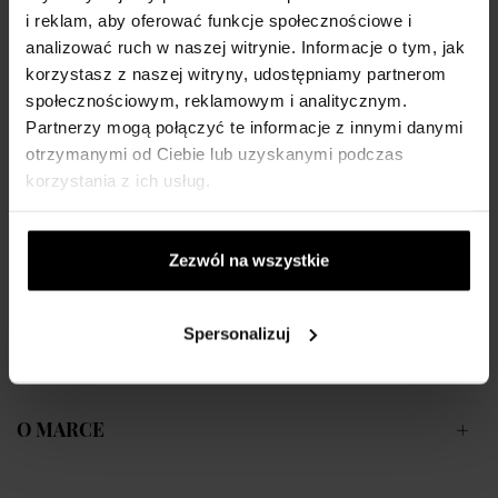
Opis:

i reklam, aby oferować funkcje społecznościowe i
analizować ruch w naszej witrynie. Informacje o tym, jak
Cel (dla kogo): Mężczyźni

Marka: Hugo Boss

korzystasz z naszej witryny, udostępniamy partnerom
Stylowa moda

społecznościowym, reklamowym i analitycznym.
Wodoodporność: 100 m

Partnerzy mogą połączyć te informacje z innymi danymi
Kolor paska: srebrny

Materiał paska: stal nierdzewna

otrzymanymi od Ciebie lub uzyskanymi podczas
Kolor tarczy: niebieski

korzystania z ich usług.
Tarcza: analogowa

Ruch: bateria kwarcowa

Szkło: mineralne

Korpus / koperta: stal

Zezwól na wszystkie
Kształt zegarka: okrągły

Szerokość paska: 22 mm

Średnica koperty: 44 mm

Gwarancja: 2 lata

Spersonalizuj
Waga: 150g
O MARCE