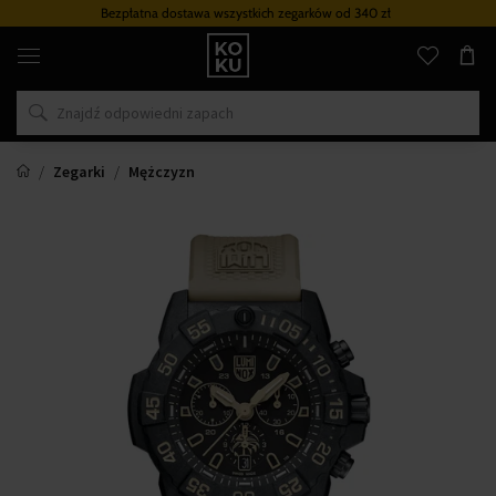
Bezpłatna dostawa wszystkich zegarków
od 340 zł
Oryginalne
perfumy
i
zegarki
w
jednym
miejscu
Zegarki
Mężczyzn