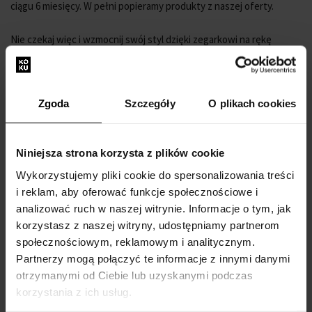
ciągu 6 miesięcy. W pełni popieramy produkty z naszej oferty.
Nie czekaj więc i wzmocnij swój styl dzięki zegarkowi na rękę
Luminox XS.3590.NSF.SET Mens Watch Navy Seal Foundation
Chronograph Set 45mm 20ATM
.
Nr. producenta: XS.3590.NSF.SET
Zgoda
Szczegóły
O plikach cookies
Seria producenta: Zestaw chronografów Navy Seal
Foundation 45mm 20ATM
Funkcje: Chronograf, Data, Godzina, Minuta, Sekunda
Niniejsza strona korzysta z plików cookie
Mechanizm: Bateria (kwarcowy)
Wykorzystujemy pliki cookie do spersonalizowania treści
Etykieta mechanizmu: 5030.D, Ronda, Swiss Made, 6 Kamieni
i reklam, aby oferować funkcje społecznościowe i
Kolor tarczy: Czarny
analizować ruch w naszej witrynie. Informacje o tym, jak
Wyświetlacz: Analogowy
korzystasz z naszej witryny, udostępniamy partnerom
Wodoszczelność: 20
społecznościowym, reklamowym i analitycznym.
Bezel: przeciwnie do ruchu wskazówek zegara, Obracany
Partnerzy mogą połączyć te informacje z innymi danymi
Wykończenie powierzchni: Matowe
otrzymanymi od Ciebie lub uzyskanymi podczas
Kolor koperty: Czarny
korzystania z ich usług.
Materiał koperty: Węgiel