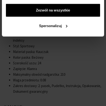
Grubość koperty: 15
Kształt koperty: Okrągły
Zezwól na wszystkie
Szerokość koperty: 45
Tył koperty: przykręcany, ze stalowym dnem
Płeć: Mężczyźni
Spersonalizuj
Szkło: hartowane, Szkło mineralne
Oświetlenie: podświetlane wskazówki, podświetlane
indeksy
Styl: Sportowy
Materiał paska: Kauczuk
Kolor paska: Beżowy
Szerokość uszu: 24
Zapięcie: Klamra
Maksymalny obwód nadgarstka: 210
Waga przedmiotu: 0.08
Zakres dostawy: 2. pasek, Pudełko, Instrukcja, Opakowanie,
Dokument gwarancyjny