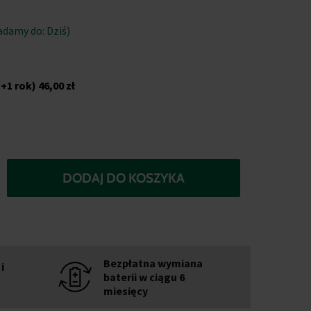
adamy do: Dziś)
+1 rok)
46,00 zł
DODAJ DO KOSZYKA
Bezpłatna wymiana
i
baterii w ciągu 6
miesięcy