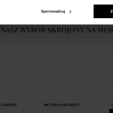
Pokaż cały opis
 - Silikonowe spojrzenie -
Spersonalizuj
Z
rania - White - SportStav -
Nasz wybór skrojony na mia
 ZAKUPIE
METODA PŁATNOŚCI