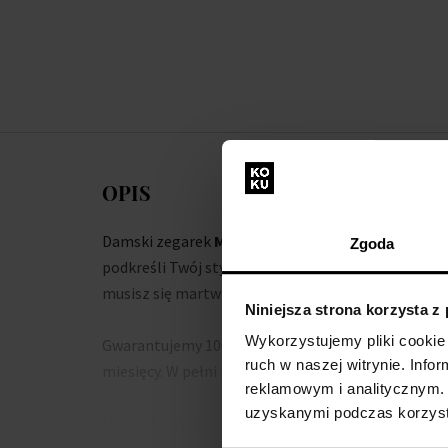
OPIS
Damski zegarek
Michael Kors MK5145 - Zegarek 
Zgoda
podkreśli Twój styl. Dzięki wysokiej jakości wykon
musisz się martwić, że wyjdziesz poza linię.
Niniejsza strona korzysta z
Wykorzystujemy pliki cookie 
Gwarantujemy 100% oryginalny towar i darmową wy
ruch w naszej witrynie. Inf
miesięcy. W pełni popieramy produkty z naszej ofer
reklamowym i analitycznym. 
uzyskanymi podczas korzysta
Nie czekaj więc i wzmocnij swój styl dzięki zegark