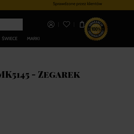
Sprawdzone przez klientów
Program lojalnościowy
Bezpłatna dostaw
0,00 zł
ŚWIECE
MARKI
K5145 - Zegarek