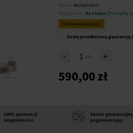
Marka:
Michael Kors
Dostępność:
Na stanie
(Przesyłkę n
Darmowa dostawa
Dodaj przedłużoną gwarancję (
-
+
szt.
590,00 zł
100% gwarancji
Serwis gwarancyjny 
oryginalności
pogwarancyjny