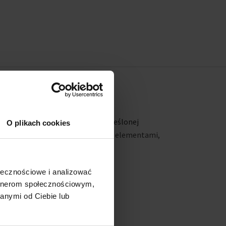
marka, oparta na prostocie podkreślonej
O plikach cookies
 przemyślanymi i funkcjonalnymi elementami,
u.
ołecznościowe i analizować
artnerom społecznościowym,
anymi od Ciebie lub