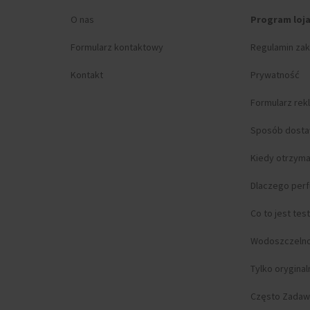
O nas
Program loj
Formularz kontaktowy
Regulamin za
Kontakt
Prywatność
Formularz rek
Sposób dost
Kiedy otrzym
Dlaczego per
Co to jest tes
Wodoszczeln
Tylko orygina
Często Zadaw