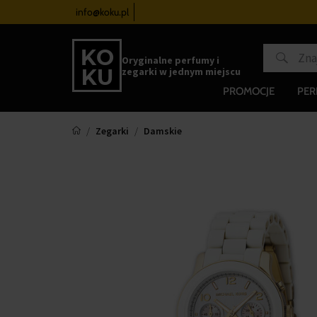
zegarków
od 340 zł
info@koku.pl
Program lojalnościowy
Oryginalne perfumy i
zegarki w jednym miejscu
PROMOCJE
PE
Zegarki
Damskie