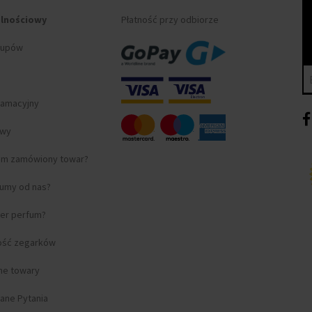
alnościowy
Płatność przy odbiorze
kupów
lamacyjny
awy
am zamówiony towar?
fumy od nas?
ter perfum?
ość zegarków
lne towary
ane Pytania