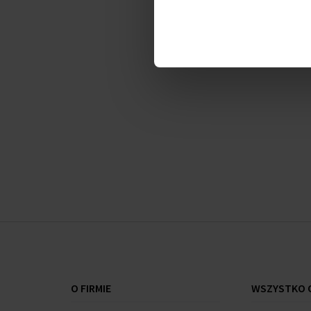
MK5145 - Zegarek damski
.
Charakterystyka: CZAS - Prowadzenie stali - /Pasek
Minererarzmers - 38x12 MMTVAR RURE - Kolor wybie
Nowy
O FIRMIE
WSZYSTKO O