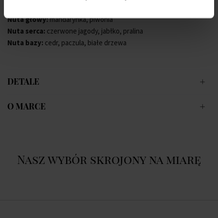
Nuta głowy:
mandarynka, piwonia
Nuta serca:
czerwone jagody, jabłko, pralina
Nuta bazy:
cedr, paczula, białe drzewa
DETALE
O MARCE
Nasz wybór skrojony na miarę