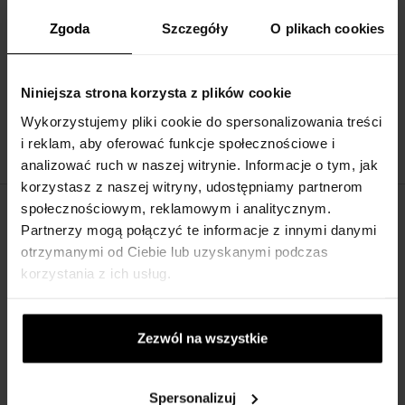
Zgoda
Szczegóły
O plikach cookies
Thierry Mugler Angel Eau de Parfum Woda
perfumowana
Z 15ml - do 100ml
Niniejsza strona korzysta z plików cookie
w magazynie
Wykorzystujemy pliki cookie do spersonalizowania treści
177,00 zł
383,00 zł
od
do
i reklam, aby oferować funkcje społecznościowe i
analizować ruch w naszej witrynie. Informacje o tym, jak
korzystasz z naszej witryny, udostępniamy partnerom
społecznościowym, reklamowym i analitycznym.
OPIS
Partnerzy mogą połączyć te informacje z innymi danymi
otrzymanymi od Ciebie lub uzyskanymi podczas
Angel to woda toaletowa od marki Thierry Mugler. Kwiatowo-
korzystania z ich usług.
owocowo-gourmand kompozycja zapachowa wydana w 2019 roku.
Zmysłowy zapach zapraszający kobietę do spełnienia swoich
marzeń, aby w pełni przeżyła każdą chwilę i pokonała wszelkie
Zezwól na wszystkie
granice.
Nuty zapachowe:
Spersonalizuj