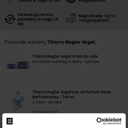
towaru w ciągu 30 dni
oryginalności
Gwarancja zwrotu
Nagradzamy Cię za
pieniędzy w ciągu 14
Twoją lojalność
dni
Pozostałe warianty
Thierry Mugler Angel
:
Thierry Mugler Angel Krem do ciała
Kosmetyki nawilżające skórę - Damskie
Thierry Mugler Angel Eau de Parfum Woda
perfumowana - Tester
Z 100ml - do 50ml
w magazynie
260,00 zł
300,00 zł
od
do