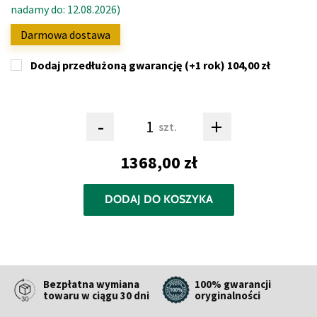
nadamy do: 12.08.2026)
Darmowa dostawa
Dodaj przedłużoną gwarancję (+1 rok)
104,00 zł
-
+
szt.
1368,00 zł
DODAJ DO KOSZYKA
Bezpłatna wymiana
100% gwarancji
towaru w ciągu 30 dni
oryginalności